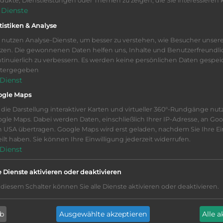
dukte, Dienstleistungen oder Themen zu zeigen, die Sie interessieren
Dienste
tistiken & Analyse
 nutzen Analyse-Dienste, um besser zu verstehen, wie Besucher unser
zen. Die gewonnenen Daten helfen uns, Inhalte und Benutzerfreundli
tinuierlich zu verbessern. Es werden keine persönlichen Daten gespei
itergegeben
folgt eine Pedalunterstützung bis 25km/h.
Dienst
ogle Maps
zwei Straßenfahrräder.
 die Darstellung interaktiver Karten und virtueller 360°-Rundgänge nut
gle Maps. Dabei werden Daten, einschließlich Ihrer IP-Adresse, an Goo
 USA übertragen. Google Maps wird erst geladen, nachdem Sie Ihre Ei
eilt haben. Sie können Ihre Einwilligung jederzeit widerrufen.
Dienst
e Dienste aktivieren oder deaktivieren
 diesem Schalter können Sie alle Dienste aktivieren oder deaktivieren.
ab
Ausgewählte akzeptieren
Alle 