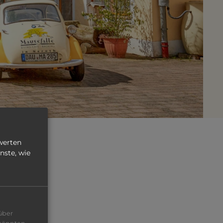
ewerten
nste, wie
über