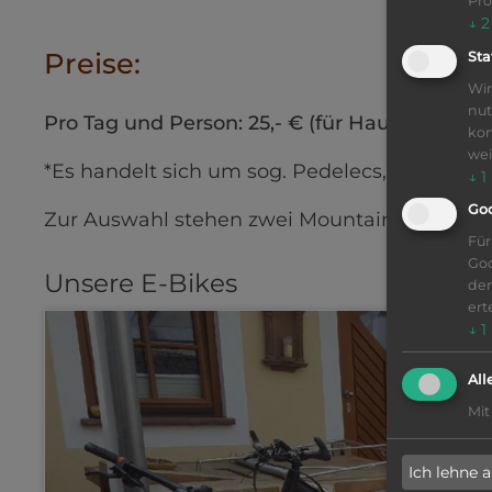
Pro
↓
2
Preise:
Sta
Wir
nut
Pro Tag und Person: 25,- € (für Hausgäste)
kon
we
*Es handelt sich um sog. Pedelecs, d.h. es er
↓
1
Go
Zur Auswahl stehen zwei Mountainbikes und 
Für
Goo
Unsere E-Bikes
den
ert
↓
1
All
Mit
Ich lehne 