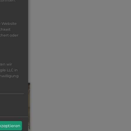
 könnten.
e Website
chkeit
chert oder
zen wir
gle LLC in
nwilligung
akzeptieren