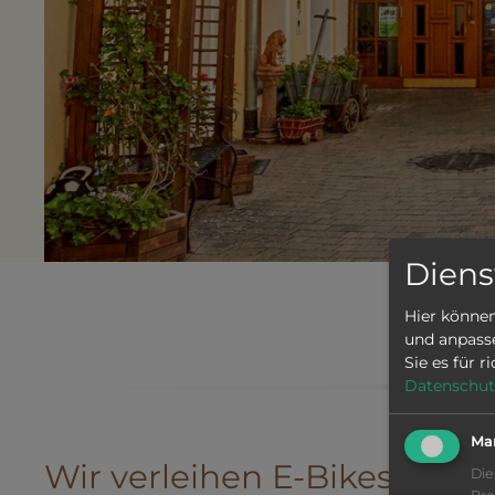
Diens
Hier können
Fah
und anpasse
Sie es für r
Datenschut
Ma
Wir verleihen E-Bikes*!
Die