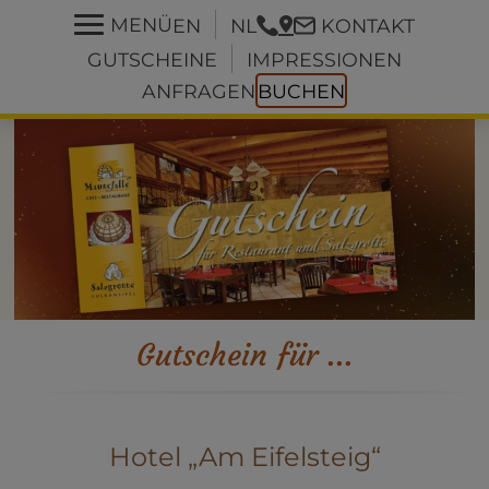
Zum Inhalt springen
Zum Fußbereich springen
MENÜ
EN
NL
KONTAKT
GUTSCHEINE
IMPRESSIONEN
ANFRAGEN
BUCHEN
Gutschein für ...
Hotel „Am Eifelsteig“