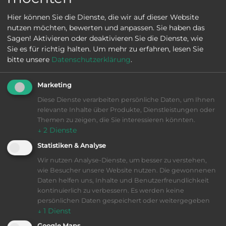
Wählen Sie Ihr Motiv
Hier können Sie die Dienste, die wir auf dieser Website
nutzen möchten, bewerten und anpassen. Sie haben das
Sagen! Aktivieren oder deaktivieren Sie die Dienste, wie
Sie es für richtig halten.
Um mehr zu erfahren, lesen Sie
bitte unsere
Datenschutzerklärung
.
Aufenthaltsgutschein
Marketing
Diese Dienste verarbeiten persönliche Daten, um Ihnen
relevante Inhalte über Produkte, Dienstleistungen oder
Themen zu zeigen, die Sie interessieren könnten.
Akzeptierter Wertumfang:
↓
2
Dienste
zwischen € 20,-- und € 1.000,--
Statistiken & Analyse
Wir nutzen Analyse-Dienste, um besser zu verstehen,
An den Beschenkten
Versandart
wie Besucher unsere Website nutzen. Die gewonnenen
Daten helfen uns, Inhalte und Benutzerfreundlichkeit
An mich
kontinuierlich zu verbessern. Es werden keine
persönlichen Daten gespeichert oder weitergegeben
↓
1
Dienst
Per E-Mail ( kostenfrei )
Google Maps